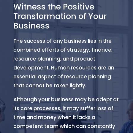
Witness the Positive
Transformation of Your
Business
The success of any business lies in the
combined efforts of strategy, finance,
resource planning, and product
development. Human resources are an
essential aspect of resource planning
that cannot be taken lightly.
Although your business may be adept at
its core processes, it may suffer loss of
time and money when it lacks a
competent team which can constantly