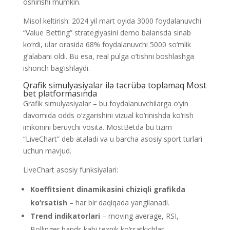
oshirishi mumkin.
Misol keltirish: 2024 yil mart oyida 3000 foydalanuvchi
“Value Betting” strategiyasini demo balansda sinab
ko‘rdi, ular orasida 68% foydalanuvchi 5000 so‘mlik
g‘alabani oldi. Bu esa, real pulga o’tishni boshlashga
ishonch bag‘ishlaydi.
Qrafik simulyasiyalar ilə təcrübə toplamaq Most
bet platformasında
Grafik simulyasiyalar – bu foydalanuvchilarga o‘yin
davomida odds o‘zgarishini vizual ko‘rinishda ko‘rish
imkonini beruvchi vosita. MostBetda bu tizim
“LiveChart” deb ataladi va u barcha asosiy sport turlari
uchun mavjud.
LiveChart asosiy funksiyalari:
Koeffitsient dinamikasini chiziqli grafikda
ko‘rsatish
– har bir daqiqada yangilanadi.
Trend indikatorlari
– moving average, RSI,
Bollinger bands kabi texnik ko‘rsatkichlar.