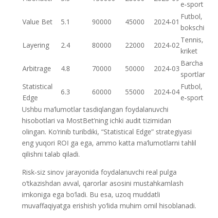
e‑sport
Futbol,
Value Bet
5.1
90000
45000
2024‑01
bokschi
Tennis,
Layering
2.4
80000
22000
2024‑02
kriket
Barcha
Arbitrage
4.8
70000
50000
2024‑03
sportlar
Statistical
Futbol,
6.3
60000
55000
2024‑04
Edge
e‑sport
Ushbu ma’lumotlar tasdiqlangan foydalanuvchi
hisobotlari va MostBet’ning ichki audit tizimidan
olingan. Ko‘rinib turibdiki, “Statistical Edge” strategiyasi
eng yuqori ROI ga ega, ammo katta ma’lumotlarni tahlil
qilishni talab qiladi.
Risk‑siz sinov jarayonida foydalanuvchi real pulga
o‘tkazishdan avval, qarorlar asosini mustahkamlash
imkoniga ega bo‘ladi. Bu esa, uzoq muddatli
muvaffaqiyatga erishish yo‘lida muhim omil hisoblanadi.