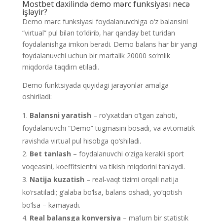
Mostbet daxilində demo mərc funksiyası necə
işləyir?
Demo mərc funksiyasi foydalanuvchiga o‘z balansini
“virtual” pul bilan to‘ldirib, har qanday bet turidan
foydalanishga imkon beradi. Demo balans har bir yangi
foydalanuvchi uchun bir martalik 20000 so‘mlik
miqdorda taqdim etiladi.
Demo funktsiyada quyidagi jarayonlar amalga
oshiriladi:
Balansni yaratish
– ro‘yxatdan o‘tgan zahoti,
foydalanuvchi “Demo” tugmasini bosadi, va avtomatik
ravishda virtual pul hisobga qo‘shiladi.
Bet tanlash
– foydalanuvchi o‘ziga kerakli sport
voqeasini, koeffitsientni va tikish miqdorini tanlaydi.
Natija kuzatish
– real‑vaqt tizimi orqali natija
ko‘rsatiladi; g‘alaba bo‘lsa, balans oshadi, yo‘qotish
bo‘lsa – kamayadi.
Real balansga konversiya
– ma’lum bir statistik