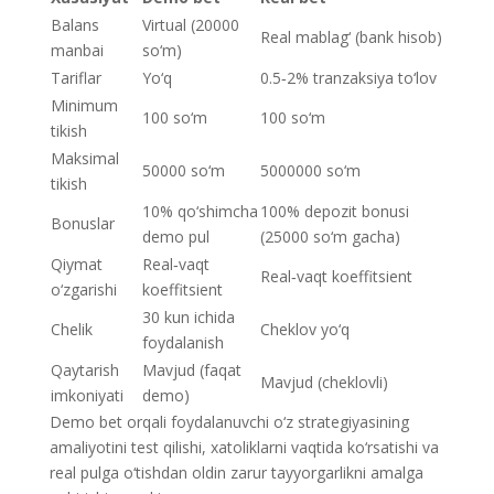
Balans
Virtual (20000
Real mablag‘ (bank hisob)
manbai
so‘m)
Tariflar
Yo‘q
0.5‑2% tranzaksiya to‘lov
Minimum
100 so‘m
100 so‘m
tikish
Maksimal
50000 so‘m
5000000 so‘m
tikish
10% qo‘shimcha
100% depozit bonusi
Bonuslar
demo pul
(25000 so‘m gacha)
Qiymat
Real‑vaqt
Real‑vaqt koeffitsient
o‘zgarishi
koeffitsient
30 kun ichida
Chelik
Cheklov yo‘q
foydalanish
Qaytarish
Mavjud (faqat
Mavjud (cheklovli)
imkoniyati
demo)
Demo bet orqali foydalanuvchi o‘z strategiyasining
amaliyotini test qilishi, xatoliklarni vaqtida ko‘rsatishi va
real pulga o‘tishdan oldin zarur tayyorgarlikni amalga