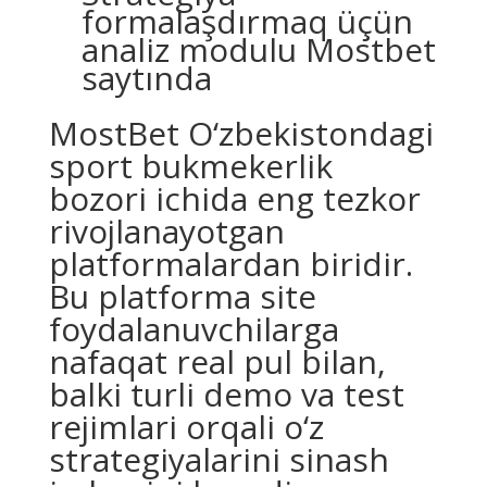
formalaşdırmaq üçün
analiz modulu Mostbet
saytında
MostBet O‘zbekistondagi
sport bukmekerlik
bozori ichida eng tezkor
rivojlanayotgan
platformalardan biridir.
Bu platforma
site
foydalanuvchilarga
nafaqat real pul bilan,
balki turli demo va test
rejimlari orqali o‘z
strategiyalarini sinash