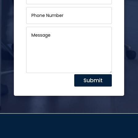
Submit