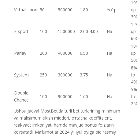
10
Virtual sport
50
500000
1.80
Yo‘q
up
30
12
E‑sport
100
1500000
2.00‑4.00
Ha
up
60
10
Parlay
200
400000
6.50
Ha
up
50
8%
System
250
300000
3.75
Ha
to
40
5%
Double
100
900000
1.60
Ha
to
Chance
25
Ushbu jadval MostBet’da turli bet turlarining minimum
va maksimum tikish miqdori, o‘rtacha koeffitsient,
real‑vaqt imkoniyati hamda mavjud bonus foizlarini
ko‘rsatadi. Ma’lumotlar 2024 yil iyul oyiga oid rasmiy