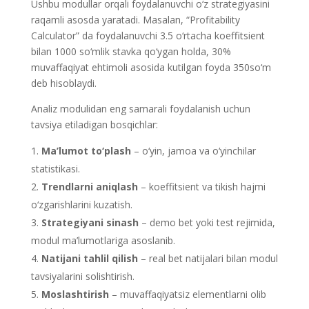
Ushbu modullar orqali foydalanuvchi o‘z strategiyasini
raqamli asosda yaratadi. Masalan, “Profitability
Calculator” da foydalanuvchi 3.5 o‘rtacha koeffitsient
bilan 1000 so‘mlik stavka qo‘ygan holda, 30%
muvaffaqiyat ehtimoli asosida kutilgan foyda 350so‘m
deb hisoblaydi.
Analiz modulidan eng samarali foydalanish uchun
tavsiya etiladigan bosqichlar:
Ma’lumot to‘plash
– o‘yin, jamoa va o‘yinchilar
statistikasi.
Trendlarni aniqlash
– koeffitsient va tikish hajmi
o‘zgarishlarini kuzatish.
Strategiyani sinash
– demo bet yoki test rejimida,
modul ma’lumotlariga asoslanib.
Natijani tahlil qilish
– real bet natijalari bilan modul
tavsiyalarini solishtirish.
Moslashtirish
– muvaffaqiyatsiz elementlarni olib