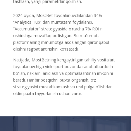
tashlash, yangi parametrlar qo‘shish.
2024 oyida, MostBet foydalanuvchilaridan 34%
“Analytics Hub” dan muntazam foydalanib,
“Accumulator” strategiyasida o‘rtacha 7% ROI ni
oshirishga muvaffaq bo‘lishgan. Bu ma’lumot,
platformaning ma’lumotga asoslangan qaror qabul
qilishni rag‘batlantirishini ko‘rsatadi.
Natijada, MostBetning kengaytirilgan tahliliy vositalari,
foydalanuvchiga yirik sport bozorida raqobatbardosh
bo‘lish, risklarni aniqlash va optimallashtirish imkonini
beradi. Har bir bosqichni puxta o‘rganish, o‘z
strategiyasini mustahkamlash va real pulga o‘tishdan
oldin puxta tayyorlanish uchun zarur.