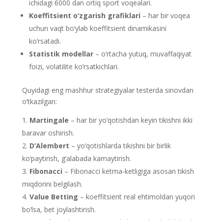
ichidagi 6000 dan ortiq sport voqealari.
Koeffitsient o‘zgarish grafiklari
– har bir voqea
uchun vaqt bo‘ylab koeffitsient dinamikasini
ko‘rsatadi.
Statistik modellar
– o‘rtacha yutuq, muvaffaqiyat
foizi, volatilite ko‘rsatkichlari.
Quyidagi eng mashhur strategiyalar testerda sinovdan
o‘tkazilgan:
Martingale
– har bir yo‘qotishdan keyin tikishni ikki
baravar oshirish.
D’Alembert
– yo‘qotishlarda tikishni bir birlik
ko‘paytirish, g‘alabada kamaytirish.
Fibonacci
– Fibonacci ketma‑ketligiga asosan tikish
miqdorini belgilash.
Value Betting
– koeffitsient real ehtimoldan yuqori
bo‘lsa, bet joylashtirish.