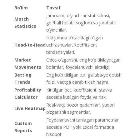
Bo‘lim
Tavsif
Jamoalar, o‘yinchilar statistikasi,
Match
gol/ball holati, sog‘lom va jarohatli
Statistics
o‘yinchilar.
Ikki jamoa o‘rtasidagi o’tgan
Head‑to‑Head
uchrashuvlar, koeffitsient
tendensiyalari.
Market
Odds o‘zgarishi, eng ko‘p tikilayotgan
Movements
bo‘limlar, foydalanuvchi aktivligi.
Betting
Eng ko‘p tikilgan tur, g‘alaba‑yo‘qotish
Trends
foizi, vaqtga qarab tikish hajmi.
Profitability
Kiritilgan bet, koeffitsient, stavka
Calculator
asosida kutilgan foyda va risk.
Real‑vaqt bozor qadamlari, yuqori
Live Heatmap
o‘zgarishli segmentlar.
Foydalanuvchi tanlagan parametrlar
Custom
asosida PDF yoki Excel formatida
Reports
hisobot.