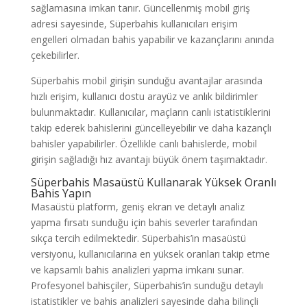
sağlamasına imkan tanır. Güncellenmiş mobil giriş
adresi sayesinde, Süperbahis kullanıcıları erişim
engelleri olmadan bahis yapabilir ve kazançlarını anında
çekebilirler.
Süperbahis mobil girişin sunduğu avantajlar arasında
hızlı erişim, kullanıcı dostu arayüz ve anlık bildirimler
bulunmaktadır. Kullanıcılar, maçların canlı istatistiklerini
takip ederek bahislerini güncelleyebilir ve daha kazançlı
bahisler yapabilirler. Özellikle canlı bahislerde, mobil
girişin sağladığı hız avantajı büyük önem taşımaktadır.
Süperbahis Masaüstü Kullanarak Yüksek Oranlı
Bahis Yapın
Masaüstü platform, geniş ekran ve detaylı analiz
yapma fırsatı sunduğu için bahis severler tarafından
sıkça tercih edilmektedir. Süperbahis’in masaüstü
versiyonu, kullanıcılarına en yüksek oranları takip etme
ve kapsamlı bahis analizleri yapma imkanı sunar.
Profesyonel bahisçiler, Süperbahis’in sunduğu detaylı
istatistikler ve bahis analizleri sayesinde daha bilinçli