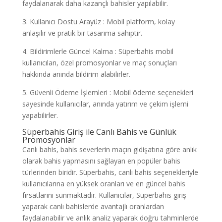
faydalanarak daha kazançlı bahisler yapılabilir.
3. Kullanıcı Dostu Arayüz : Mobil platform, kolay
anlaşılır ve pratik bir tasarıma sahiptir.
4. Bildirimlerle Güncel Kalma : Süperbahis mobil
kullanıcıları, özel promosyonlar ve maç sonuçları
hakkında anında bildirim alabilirler.
5. Güvenli Ödeme İşlemleri : Mobil ödeme seçenekleri
sayesinde kullanıcılar, anında yatırım ve çekim işlemi
yapabilirler.
Süperbahis Giriş ile Canlı Bahis ve Günlük
Promosyonlar
Canlı bahis, bahis severlerin maçın gidişatına göre anlık
olarak bahis yapmasını sağlayan en popüler bahis
türlerinden biridir. Süperbahis, canlı bahis seçenekleriyle
kullanıcılarına en yüksek oranları ve en güncel bahis
fırsatlarını sunmaktadır. Kullanıcılar, Süperbahis giriş
yaparak canlı bahislerde avantajlı oranlardan
faydalanabilir ve anlık analiz yaparak doğru tahminlerde