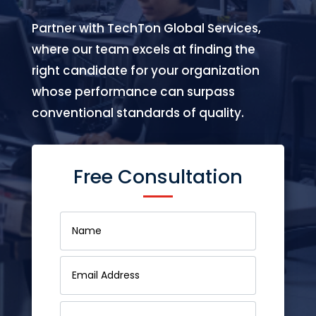
Partner with TechTon Global Services,
where our team excels at finding the
right candidate for your organization
whose performance can surpass
conventional standards of quality.
Free Consultation