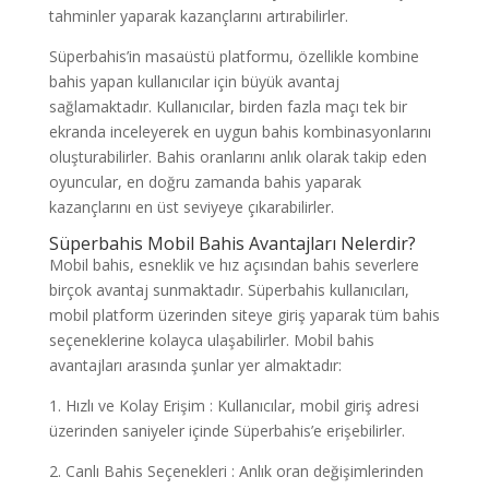
tahminler yaparak kazançlarını artırabilirler.
Süperbahis’in masaüstü platformu, özellikle kombine
bahis yapan kullanıcılar için büyük avantaj
sağlamaktadır. Kullanıcılar, birden fazla maçı tek bir
ekranda inceleyerek en uygun bahis kombinasyonlarını
oluşturabilirler. Bahis oranlarını anlık olarak takip eden
oyuncular, en doğru zamanda bahis yaparak
kazançlarını en üst seviyeye çıkarabilirler.
Süperbahis Mobil Bahis Avantajları Nelerdir?
Mobil bahis, esneklik ve hız açısından bahis severlere
birçok avantaj sunmaktadır. Süperbahis kullanıcıları,
mobil platform üzerinden siteye giriş yaparak tüm bahis
seçeneklerine kolayca ulaşabilirler. Mobil bahis
avantajları arasında şunlar yer almaktadır:
1. Hızlı ve Kolay Erişim : Kullanıcılar, mobil giriş adresi
üzerinden saniyeler içinde Süperbahis’e erişebilirler.
2. Canlı Bahis Seçenekleri : Anlık oran değişimlerinden