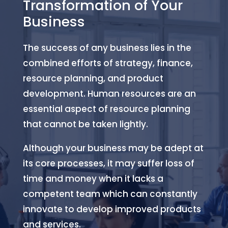
Transformation of Your
Business
The success of any business lies in the
combined efforts of strategy, finance,
resource planning, and product
development. Human resources are an
essential aspect of resource planning
that cannot be taken lightly.
Although your business may be adept at
its core processes, it may suffer loss of
time and money when it lacks a
competent team which can constantly
innovate to develop improved products
and services.