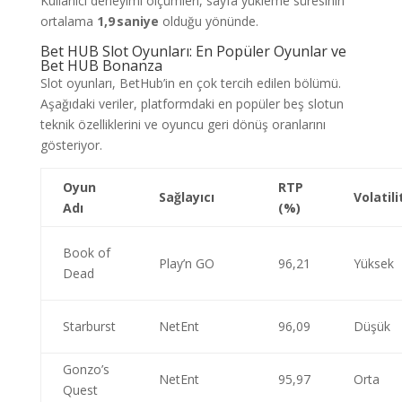
Kullanıcı deneyimi ölçümleri, sayfa yükleme süresinin
ortalama
1,9 saniye
olduğu yönünde.
Bet HUB Slot Oyunları: En Popüler Oyunlar ve
Bet HUB Bonanza
Slot oyunları, BetHub’in en çok tercih edilen bölümü.
Aşağıdaki veriler, platformdaki en popüler beş slotun
teknik özelliklerini ve oyuncu geri dönüş oranlarını
gösteriyor.
Oyun
RTP
Sağlayıcı
Volatili
Adı
(%)
Book of
Play’n GO
96,21
Yüksek
Dead
Starburst
NetEnt
96,09
Düşük
Gonzo’s
NetEnt
95,97
Orta
Quest