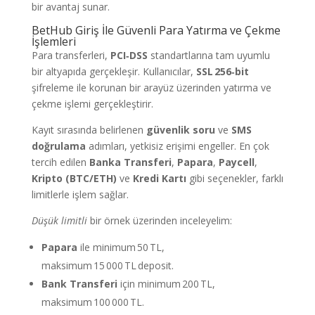
bir avantaj sunar.
BetHub Giriş İle Güvenli Para Yatırma ve Çekme
İşlemleri
Para transferleri,
PCI‑DSS
standartlarına tam uyumlu
bir altyapıda gerçekleşir. Kullanıcılar,
SSL 256‑bit
şifreleme ile korunan bir arayüz üzerinden yatırma ve
çekme işlemi gerçekleştirir.
Kayıt sırasında belirlenen
güvenlik soru
ve
SMS
doğrulama
adımları, yetkisiz erişimi engeller. En çok
tercih edilen
Banka Transferi
,
Papara
,
Paycell
,
Kripto (BTC/ETH)
ve
Kredi Kartı
gibi seçenekler, farklı
limitlerle işlem sağlar.
Düşük limitli
bir örnek üzerinden inceleyelim:
Papara
ile minimum 50 TL,
maksimum 15 000 TL deposit.
Bank Transferi
için minimum 200 TL,
maksimum 100 000 TL.