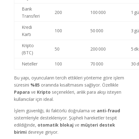
Bank
200
100 000
1 g
Transferi
Kredi
100
50 000
3 g
Kartı
Kripto
50
200 000
5 dk
(BTC)
Neteller
100
70 000
30 
Bu yapı, oyuncuların tercih ettikleri yönteme göre işlem
süresini
%85
oranında kısaltmasını sağlıyor. Özellikle
Papara
ve
Kripto
seçenekleri, anlık para akışı isteyen
kullanıcılar için ideal.
İşlem güvenliği, iki faktörlü doğrulama ve
anti-fraud
sistemleriyle destekleniyor. Şüpheli hareketler tespit
edildiğinde,
otomatik blokaj
ve
müşteri destek
birimi
devreye giriyor.