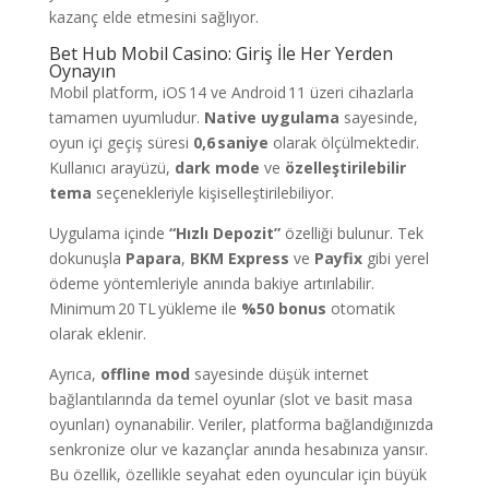
kazanç elde etmesini sağlıyor.
Bet Hub Mobil Casino: Giriş İle Her Yerden
Oynayın
Mobil platform, iOS 14 ve Android 11 üzeri cihazlarla
tamamen uyumludur.
Native uygulama
sayesinde,
oyun içi geçiş süresi
0,6 saniye
olarak ölçülmektedir.
Kullanıcı arayüzü,
dark mode
ve
özelleştirilebilir
tema
seçenekleriyle kişiselleştirilebiliyor.
Uygulama içinde
“Hızlı Depozit”
özelliği bulunur. Tek
dokunuşla
Papara
,
BKM Express
ve
Payfix
gibi yerel
ödeme yöntemleriyle anında bakiye artırılabilir.
Minimum 20 TL yükleme ile
%50 bonus
otomatik
olarak eklenir.
Ayrıca,
offline mod
sayesinde düşük internet
bağlantılarında da temel oyunlar (slot ve basit masa
oyunları) oynanabilir. Veriler, platforma bağlandığınızda
senkronize olur ve kazançlar anında hesabınıza yansır.
Bu özellik, özellikle seyahat eden oyuncular için büyük