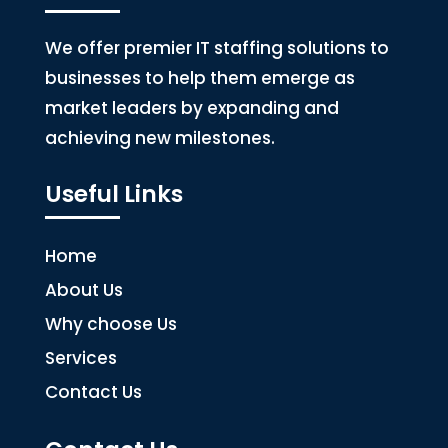
We offer premier IT staffing solutions to
businesses to help them emerge as
market leaders by expanding and
achieving new milestones.
Useful Links
Home
About Us
Why choose Us
Services
Contact Us